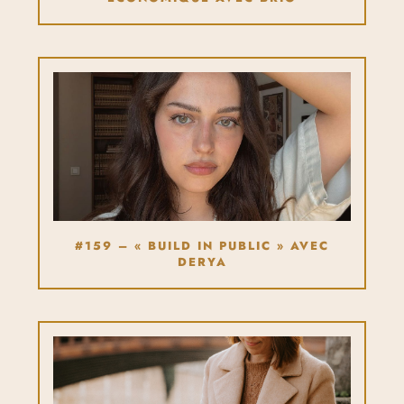
#159 – « BUILD IN PUBLIC » AVEC
DERYA