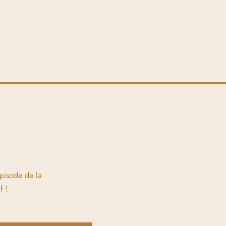
épisode de la
f !