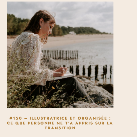
#150 – ILLUSTRATRICE ET ORGANISÉE :
CE QUE PERSONNE NE T’A APPRIS SUR LA
TRANSITION