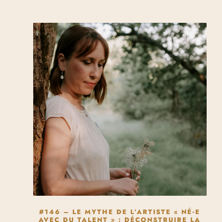
#146 – LE MYTHE DE L’ARTISTE « NÉ·E
AVEC DU TALENT » : DÉCONSTRUIRE LA