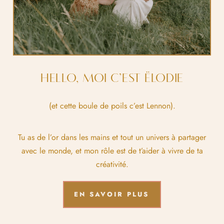
HELLO, MOI C’EST ËLODIE
(et cette boule de poils c’est Lennon).
Tu as de l’or dans les mains et tout un univers à partager
avec le monde, et mon rôle est de t’aider à vivre de ta
créativité.
EN SAVOIR PLUS