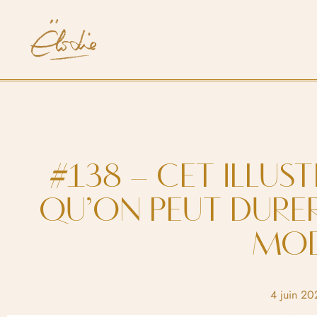
#138 – CET ILLUS
QU’ON PEUT DURER
MO
4 juin 20