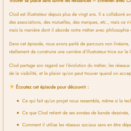
Trouver sa place sans suivre les tendances – Entretien avec Clo
Clod est illustrateur depuis plus de vingt ans. Il a collaboré a
des associations, des mutuelles, des marques, etc., mais ce n
mais la manière dont il aborde notre métier avec philosophie 
Dans cet épisode, nous avons parlé de parcours non linéaire, d
réellement de construire une carrière d’illustrateur·trice sur le
Clod partage son regard sur l’évolution du métier, les réseaux
de la visibilité, et le plaisir qu’on peut trouver quand on acce
Écoutez cet épisode pour découvrir :
Ce qui fait qu’un projet nous ressemble, même si la te
Ce que Clod retient de ses années de bande dessinée, 
Comment il utilise les réseaux sociaux sans en être dé