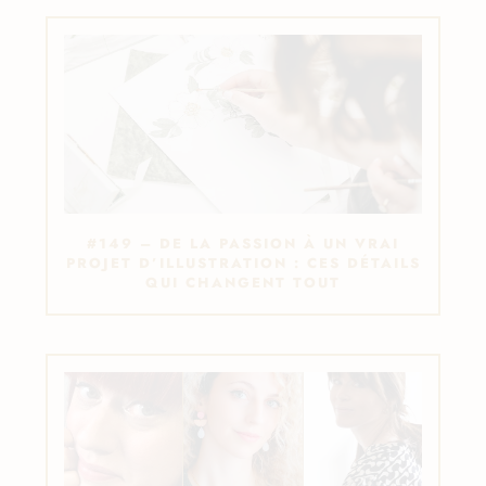
#149 – DE LA PASSION À UN VRAI
PROJET D’ILLUSTRATION : CES DÉTAILS
QUI CHANGENT TOUT