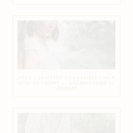
#146 – LE MYTHE DE L’ARTISTE « NÉ·E
AVEC DU TALENT » : DÉCONSTRUIRE LA
LÉGENDE