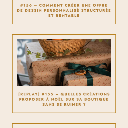
#156 – COMMENT CRÉER UNE OFFRE
DE DESSIN PERSONNALISÉ STRUCTURÉE
ET RENTABLE
[REPLAY] #155 – QUELLES CRÉATIONS
PROPOSER À NOËL SUR SA BOUTIQUE
SANS SE RUINER ?