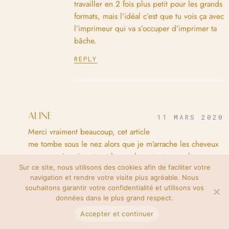
travailler en 2 fois plus petit pour les grands
formats, mais l’idéal c’est que tu vois ça avec
l’imprimeur qui va s’occuper d’imprimer ta
bâche.
REPLY
ALINE
11 MARS 2020
Merci vraiment beaucoup, cet article
me tombe sous le nez alors que je m’arrache les cheveux
avec mon imprimante et les couleurs toutes sombres
qu’elle me sort…
Sur ce site, nous utilisons des cookies afin de faciliter votre
navigation et rendre votre visite plus agréable. Nous
Mais tout est de ma faute, j’ai oublié de vérifier le mode
souhaitons garantir votre confidentialité et utilisons vos
colorimetrique dans mon tout nouvel iPad pro et j’etais en
données dans le plus grand respect.
rgb…
Accepter et continuer
Merci pour ces partages vraiment utiles et généreux!