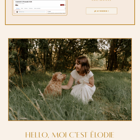
HELLO, MOI C’EST ËLODIE